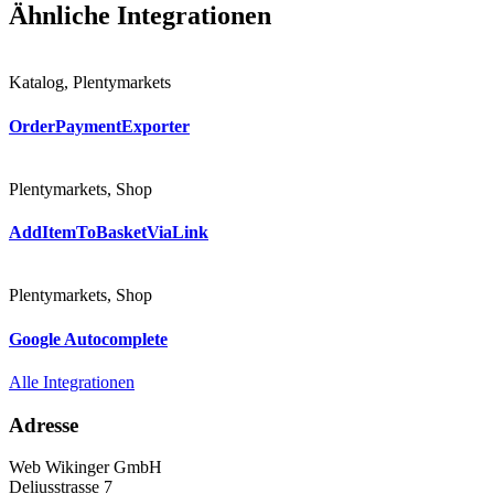
Ähnliche Integrationen
Katalog
,
Plentymarkets
OrderPayment­Exporter
Plentymarkets
,
Shop
AddItemTo­BasketViaLink
Plentymarkets
,
Shop
Google Autocomplete
Alle Integrationen
Adresse
Web Wikinger GmbH
Deliusstrasse 7