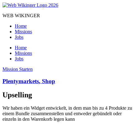
Zum
Inhalt
WEB WIKINGER
springen
Home
Missions
Jobs
Home
Missions
Jobs
Mission Starten
Plentymarkets
,
Shop
Upselling
Wir haben ein Widget entwickelt, in dem man bis zu 4 Produkte zu
einem Bundle zusammenstellen und entweder gebündelt oder
einzeln in den Warenkorb legen kann