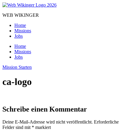
Zum
Inhalt
WEB WIKINGER
springen
Home
Missions
Jobs
Home
Missions
Jobs
Mission Starten
ca-logo
Schreibe einen Kommentar
Deine E-Mail-Adresse wird nicht veröffentlicht.
Erforderliche
Felder sind mit
*
markiert