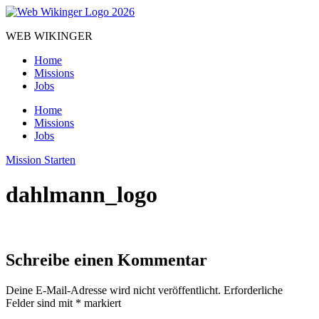
Zum
Inhalt
WEB WIKINGER
springen
Home
Missions
Jobs
Home
Missions
Jobs
Mission Starten
dahlmann_logo
Schreibe einen Kommentar
Deine E-Mail-Adresse wird nicht veröffentlicht.
Erforderliche
Felder sind mit
*
markiert